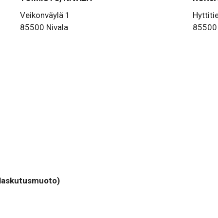
Veikonväylä 1
Hyttiti
85500 Nivala
85500 
laskutusmuoto)