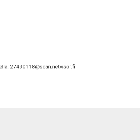
eella: 27490118@scan.netvisor.fi