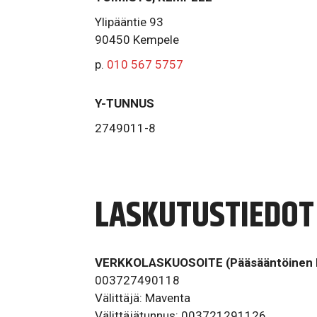
Ylipääntie 93
90450 Kempele
p.
010 567 5757
Y-TUNNUS
2749011-8
LASKUTUSTIEDOT
VERKKOLASKUOSOITE (Pääsääntöinen 
003727490118
Välittäjä: Maventa
Välittäjätunnus: 003721291126