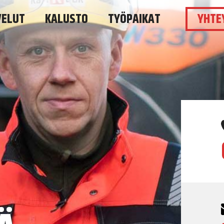
VELUT
KALUSTO
TYÖPAIKAT
YHTE