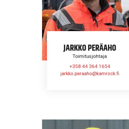
JARKKO PERÄAHO
Toimitusjohtaja
+358 44 364 1654
jarkko.peraaho@kamrock.fi