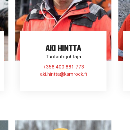
AKI HINTTA
Tuotantojohtaja
+358 400 881 773
aki.hintta@kamrock.fi