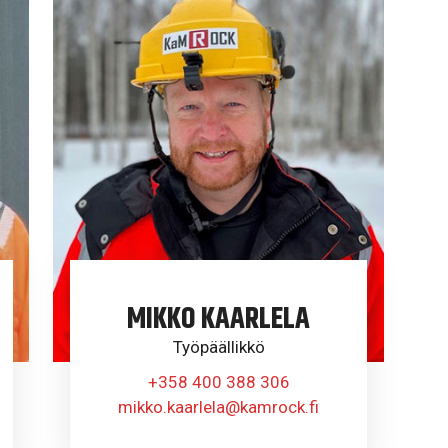
MIKKO KAARLELA
Työpäällikkö
+358 400 388 306
mikko.kaarlela@kamrock.fi