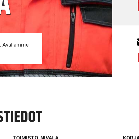
Ä
lu. Avullamme
YSTIEDOT
TOIMISTO, NIVALA
KORJA