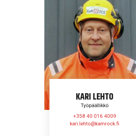
KARI LEHTO
Työpäällikkö
+358 40 016 4009
kari.lehto@kamrock.fi